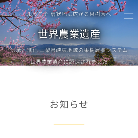
Skip
to
ようこそ 扇状地に広がる果樹園へ
content
世界農業遺産
伝承と進化 山梨県峡東地域の果樹農業システム
世界農業遺産に認定されました
お知らせ