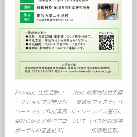
投
Previous:
住民活動ワ
Next:
峡東地域世界農
稿
ークショップ実施及び
業遺産フェスティバ
ナ
ビ
ロードマップ作成業務
ル・ワインバス運行に
ゲ
委託に係る公募型プロ
ついて（バス停設置場
ー
ポーザルの審査結果に
所情報更新）
シ